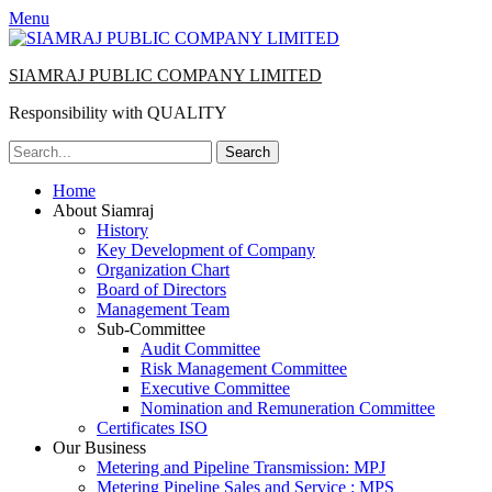
Menu
SIAMRAJ PUBLIC COMPANY LIMITED
Responsibility with QUALITY
Search
for:
Primary
Skip
Home
to
About Siamraj
Menu
content
History
Key Development of Company
Organization Chart
Board of Directors
Management Team
Sub-Committee
Audit Committee
Risk Management Committee
Executive Committee
Nomination and Remuneration Committee
Certificates ISO
Our Business
Metering and Pipeline Transmission: MPJ
Metering Pipeline Sales and Service : MPS