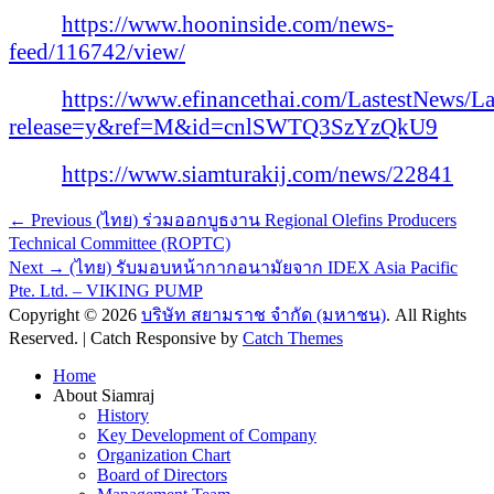
https://www.hooninside.com/news-
feed/116742/view/
https://www.efinancethai.com/LastestNews/L
release=y&ref=M&id=cnlSWTQ3SzYzQkU9
https://www.siamturakij.com/news/22841
Post
Previous
← Previous
(ไทย) ร่วมออกบูธงาน Regional Olefins Producers
post:
Technical Committee (ROPTC)
navigation
Next
Next →
(ไทย) รับมอบหน้ากากอนามัยจาก IDEX Asia Pacific
post:
Pte. Ltd. – VIKING PUMP
Copyright © 2026
บริษัท สยามราช จำกัด (มหาชน)
. All Rights
Reserved. | Catch Responsive by
Catch Themes
Scroll
Home
Up
About Siamraj
History
Key Development of Company
Organization Chart
Board of Directors