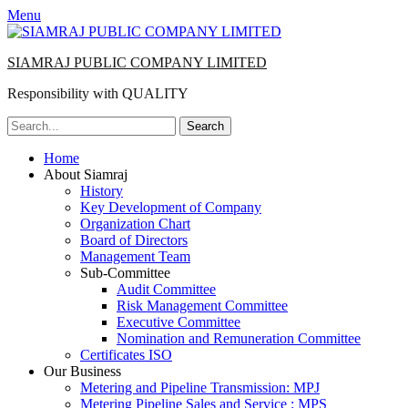
Menu
SIAMRAJ PUBLIC COMPANY LIMITED
Responsibility with QUALITY
Search
for:
Primary
Skip
Home
to
About Siamraj
Menu
content
History
Key Development of Company
Organization Chart
Board of Directors
Management Team
Sub-Committee
Audit Committee
Risk Management Committee
Executive Committee
Nomination and Remuneration Committee
Certificates ISO
Our Business
Metering and Pipeline Transmission: MPJ
Metering Pipeline Sales and Service : MPS