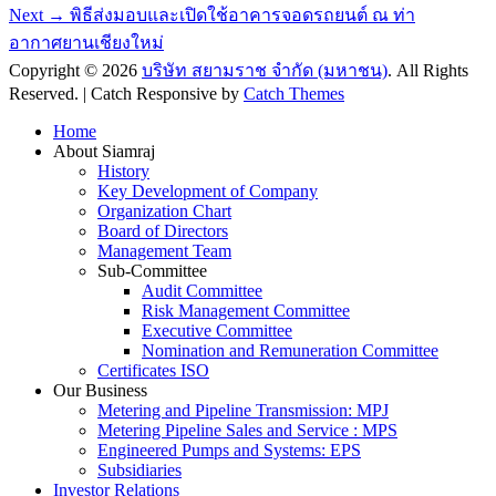
post:
Next
navigation
Next →
พิธีส่งมอบและเปิดใช้อาคารจอดรถยนต์ ณ ท่า
post:
อากาศยานเชียงใหม่
Copyright © 2026
บริษัท สยามราช จำกัด (มหาชน)
. All Rights
Reserved. | Catch Responsive by
Catch Themes
Scroll
Home
Up
About Siamraj
History
Key Development of Company
Organization Chart
Board of Directors
Management Team
Sub-Committee
Audit Committee
Risk Management Committee
Executive Committee
Nomination and Remuneration Committee
Certificates ISO
Our Business
Metering and Pipeline Transmission: MPJ
Metering Pipeline Sales and Service : MPS
Engineered Pumps and Systems: EPS
Subsidiaries
Investor Relations