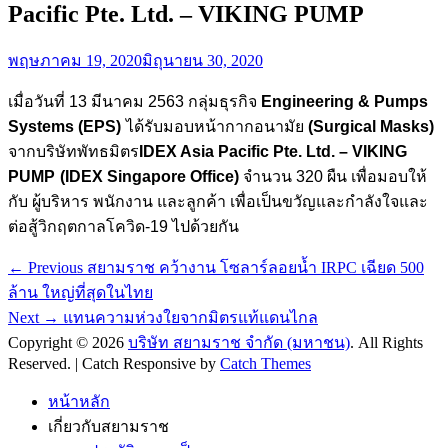
Pacific Pte. Ltd. – VIKING PUMP
Posted
พฤษภาคม 19, 2020
มิถุนายน 30, 2020
on
เมื่อวันที่
13
มีนาคม
2563
กลุ่มธุรกิจ
Engineering & Pumps
Systems (EPS)
ได้รับมอบหน้ากากอนามัย
(
Surgical
Masks)
จากบริษัทพัทธมิตร
IDEX Asia Pacific Pte. Ltd. – VIKING
PUMP
(IDEX Singapore Office)
จำนวน
320
ผืน เพื่อมอบให
กับ
ผู้บริหาร
พนักงาน และลูกค้า
เพื่อ
เป็นขวัญและกำลังใจและ
ต่อสู้วิกฤต
กาล
โควิด
-19
ไปด้วยกัน
Post
Previous
← Previous
สยามราช คว้างาน โซลาร์ลอยน้ำ IRPC เฉียด 500
post:
navigation
ล้าน ใหญ่ที่สุดในไทย
Next
Next →
แทนความห่วงใยจากมิตรแท้แดนไกล
post:
Copyright © 2026
บริษัท สยามราช จำกัด (มหาชน)
. All Rights
Reserved. | Catch Responsive by
Catch Themes
Scroll
Up
หน้าหลัก
เกี่ยวกับสยามราช