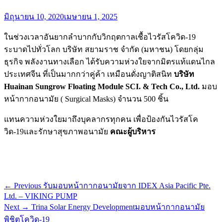
Posted
มิถุนายน 10, 2020
เมษายน 1, 2025
on
ในช่วงเวลาอันยากลำบากกับวิกฤตกาลเชื้อไวรัสโควิด-19
ระบาดไปทั่วโลก บริษัท สยามราช จำกัด (มหาชน) โดยกลุ่ม
ธุรกิจ พลังงานทางเลือก ได้รับความห่วงใยจากมิตรแท้แดนไกล
ประเทศจีน ที่เป็นมากกว่าคู่ค้า เหมือนดั่งญาติสนิท
บริษัท
Huainan Sungrow Floating Module SCI. & Tech Co., Ltd.
มอบ
หน้ากากอนามัย ( Surgical Masks) จำนวน 500 ชิ้น
แทนความห่วงใยมาถึงบุคลากรทุกคน เพื่อป้องกันไวรัสโค
วิด-19และรักษาสุขภาพอนามัย
คณะผู้บริหาร
Post
Previous
← Previous
รับมอบหน้ากากอนามัยจาก IDEX Asia Pacific Pte.
post:
Ltd. – VIKING PUMP
navigation
Next
Next →
Trina Solar Energy Developmentมอบหน้ากากอนามัย
post:
พิชิตโควิด-19